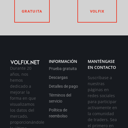
GRATUITA
VOLFIX
INFORMACIÓN
MANTÉNGASE
EN CONTACTO
Durante 20
Prueba gratuita
años, nos
Suscríbase a
Descargas
hemos
nuestras
dedicado a
Detalles de pago
páginas en
mejorar la
redes sociales
Términos del
forma en que
para participar
servicio
visualizamos
activamente en
los datos del
Política de
la comunidad
mercado,
reembolso
de traders. Sea
proporcionándole
el primero en