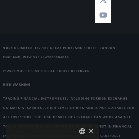
VOLFIX LIMITED
167-169 GREAT PORTLAND STREET, LONDON,
ENGLAND, W1W 5PF +442036084812
© 2026 VOLFIX LIMITED. ALL RIGHTS RESERVED.
RISK WARNING
TRADING FINANCIAL INSTRUMENTS, INCLUDING FOREIGN EXCHANGE
ON MARGIN, CARRIES A HIGH LEVEL OF RISK AND IS NOT SUITABLE FOR
ALL INVESTORS. THE HIGH DEGREE OF LEVERAGE CAN WORK AGAINST
YOU AS WELL AS FOR YOU. BEFORE DECIDING TO INVEST IN FINANCIAL
×
INSTRUMENTS OR FOREIGN EXCHANGE YOU SHOULD CAREFULLY