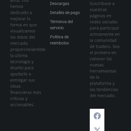
años, nos
Suscríbase a
Descargas
hemos
nuestras
dedicado a
Detalles de pago
páginas en
mejorar la
redes sociales
Términos del
forma en que
para participar
servicio
visualizamos
activamente en
los datos del
Política de
la comunidad
mercado,
reembolso
de traders. Sea
proporcionándole
el primero en
la última
conocer las
tecnología y
nuevas
diseño para
herramientas
ayudarle a
de la
entregar sus
plataforma y
ideas
las tendencias
financieras más
del mercado.
críticas y
accionables.