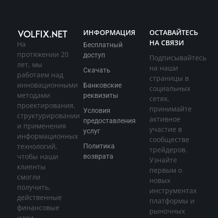
ИНФОРМАЦИЯ
ОСТАВАЙТЕСЬ
НА СВЯЗИ
На
Бесплатный
протяжении 20
доступ
Подписывайтесь
лет, мы
на наши
Скачать
работаем над
страницы в
инновационными
Банковские
социальных
методами
реквизиты
сетях,
проектирования,
принимайте
Условия
структурировании
активное
предоставления
и применения
участие в
услуг
информационных
сообществе
технологий,
Политика
трейдеров.
чтобы наши
возврата
Узнайте
клиенты
первым о
смогли
новых
получить,
инструментах
действенные
платформы и
финансовые
рыночных
идеи,