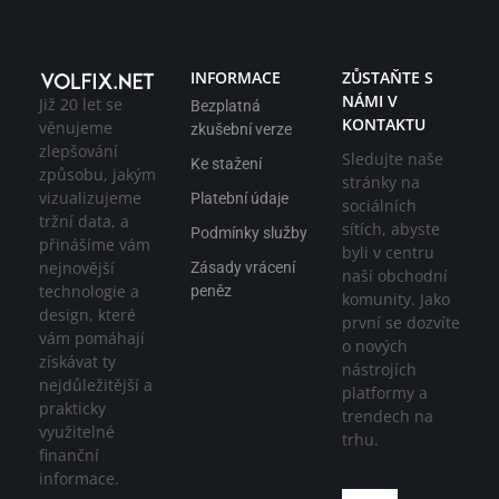
INFORMACE
ZŮSTAŇTE S
NÁMI V
Již 20 let se
Bezplatná
KONTAKTU
věnujeme
zkušební verze
zlepšování
Sledujte naše
Ke stažení
způsobu, jakým
stránky na
vizualizujeme
Platební údaje
sociálních
tržní data, a
sítích, abyste
Podmínky služby
přinášíme vám
byli v centru
nejnovější
Zásady vrácení
naší obchodní
technologie a
peněz
komunity. Jako
design, které
první se dozvíte
vám pomáhají
o nových
získávat ty
nástrojích
nejdůležitější a
platformy a
prakticky
trendech na
využitelné
trhu.
finanční
informace.