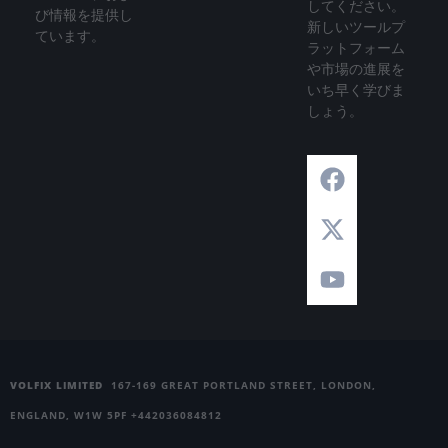
してください。
び情報を提供し
新しいツールプ
ています。
ラットフォーム
や市場の進展を
いち早く学びま
しょう。
VOLFIX LIMITED
167-169 GREAT PORTLAND STREET, LONDON,
ENGLAND, W1W 5PF +442036084812