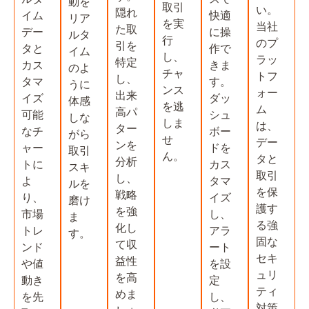
動を
取引
い。
隠れ
イム
快適
リア
を実
当社
た取
デー
に操
ルタ
行
のプ
引を
タと
作で
イム
し、
ラッ
特定
カス
きま
のよ
チャ
トフ
し、
タマ
す。
うに
ンス
ォー
出来
イズ
ダッ
体感
を逃
ム
高パ
可能
シュ
しな
しま
は、
ター
なチ
ボー
がら
せ
デー
ンを
ャー
ドを
取引
ん。
タと
分析
トに
カス
スキ
取引
し、
よ
タマ
ルを
を保
戦略
り、
イズ
磨け
護す
を強
市場
し、
ま
る強
化し
トレ
アラ
す。
固な
て収
ンド
ート
セキ
益性
や値
を設
ュリ
を高
動き
定
ティ
めま
を先
し、
対策