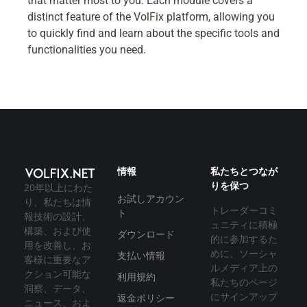
that matter most to you. Each module covers a
distinct feature of the VolFix platform, allowing you
to quickly find and learn about the specific tools and
functionalities you need.
情報
私たちとつなが
りを保つ
20年以上にわた
お試しアカウン
り、私たちは情
トレーダーコミ
ト
報技術の設計、
ュニティに積極
構築、および使
ダウンロード
的に参加するた
用を改善し、お
めに、ソーシャ
支払い情報
客様に重要なア
ルメディア上の
クション可能な
利用規約
私たちのページ
洞察、データ、
にサインアップ
返金ポリシー
ニュース、およ