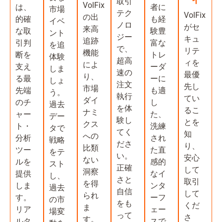
取引
VolFix
は、
者に
市場
テク
VolFix
の出
的確
も経
イベ
ノロ
がセ
来高
な取
験豊
ント
ジー
キュ
追跡
引判
富な
を追
で、
リテ
機能
断を
トレ
体験
超高
ィを
によ
支え
ーダ
しま
速の
最優
り、
る最
ーに
しょ
注文
先し
市場
先端
も適
う。
執行
てい
ダイ
のチ
し
過去
を体
るこ
ナミ
ャー
た、
デー
験し
とを
クス
ト・
洗練
タで
てく
知
への
分析
され
戦略
ださ
り、
比類
ツー
た直
をテ
い。
安心
ない
ルを
感的
スト
正確
して
洞察
提供
なイ
し、
さと
取引
を得
しま
ンタ
過去
自信
して
られ
す。
ーフ
の市
をも
くだ
ま
リア
ェー
場変
って
さ
す。
ルタ
スで