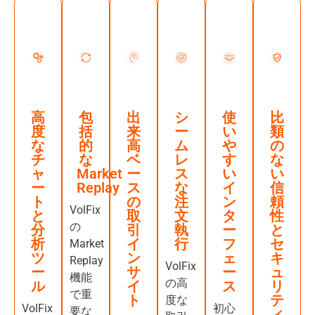
高
包
出
シ
使
比
度
括
来
ー
い
類
な
的
高
ム
や
の
チ
な
ベ
レ
す
な
ャ
Market
ー
ス
い
い
ー
Replay
ス
な
イ
信
ト
の
注
ン
頼
VolFix
と
取
文
タ
性
の
分
引
執
ー
と
析
イ
行
フ
セ
Market
ツ
ン
ェ
キ
Replay
VolFix
ー
サ
ー
ュ
機能
の高
ル
イ
ス
リ
で重
ト
テ
度な
VolFix
初心
要な
ィ