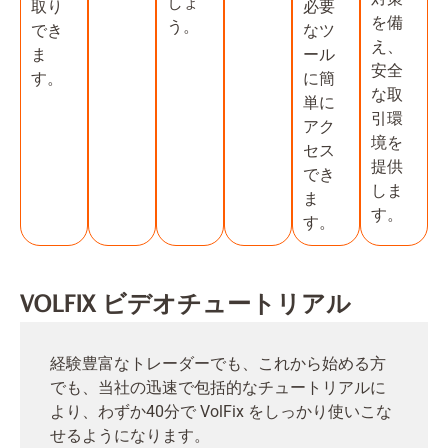
しょ
取り
必要
を備
う。
でき
なツ
え、
ま
ール
安全
す。
に簡
な取
単に
引環
アク
境を
セス
提供
でき
しま
ま
す。
す。
VOLFIX ビデオチュートリアル
経験豊富なトレーダーでも、これから始める方
でも、当社の迅速で包括的なチュートリアルに
より、わずか40分で VolFix をしっかり使いこな
せるようになります。