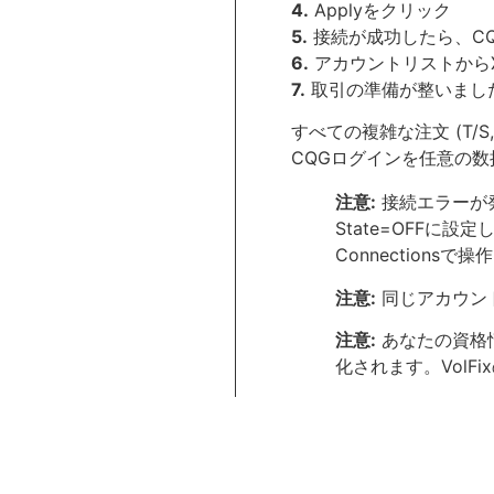
4.
Applyをクリック
5.
接続が成功したら、C
6.
アカウントリストからXX
7.
取引の準備が整いまし
すべての複雑な注文 (T/S
CQGログインを任意の数
注意:
接続エラーが
State=OFFに設定し
Connections
注意:
同じアカウント
注意:
あなたの資格情
化されます。Vol