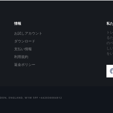
情報
私
ト
お試しアカウント
る
ダウンロード
の
し
支払い情報
を
利用規約
返金ポリシー
NDON, ENGLAND, W1W 5PF +442036084812