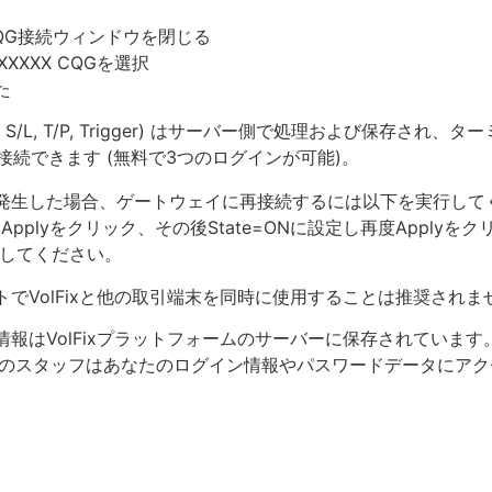
QG接続ウィンドウを閉じる
XXX CQGを選択
た
, S/L, T/P, Trigger) はサーバー側で処理および保存さ
接続できます (無料で3つのログインが可能)。
発生した場合、ゲートウェイに再接続するには以下を実行してく
Applyをクリック、その後State=ONに設定し再度Applyをクリック。 M
で操作してください。
でVolFixと他の取引端末を同時に使用することは推奨されま
報はVolFixプラットフォームのサーバーに保存されていま
Fixのスタッフはあなたのログイン情報やパスワードデータにア