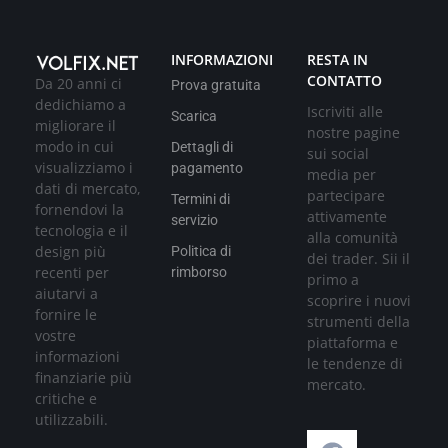
INFORMAZIONI
RESTA IN
CONTATTO
Da 20 anni ci
Prova gratuita
dedichiamo a
Iscriviti alle
Scarica
migliorare il
nostre pagine
modo in cui
Dettagli di
sui social
visualizziamo i
pagamento
media per
dati di mercato,
partecipare
Termini di
fornendovi la
attivamente
servizio
tecnologia e il
alla comunità
design più
Politica di
dei trader. Sii il
recenti per
rimborso
primo a
aiutarvi a
scoprire i nuovi
fornire le
strumenti della
vostre
piattaforma e
informazioni
le tendenze di
finanziarie più
mercato.
critiche e
utilizzabili.