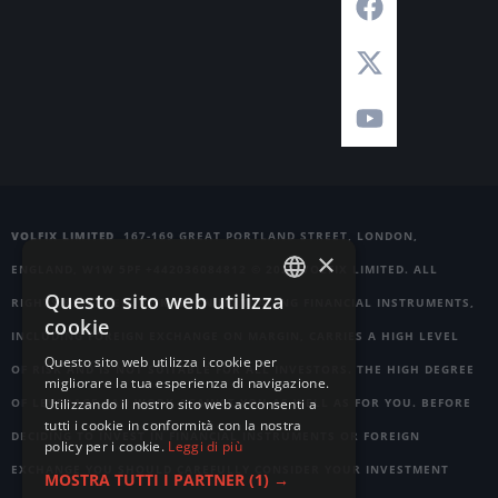
VOLFIX LIMITED
167-169 GREAT PORTLAND STREET, LONDON,
×
ENGLAND, W1W 5PF +442036084812 © 2026 VOLFIX LIMITED. ALL
Questo sito web utilizza
RIGHTS RESERVED.
RISK WARNING
TRADING FINANCIAL INSTRUMENTS,
ENGLISH
cookie
INCLUDING FOREIGN EXCHANGE ON MARGIN, CARRIES A HIGH LEVEL
GERMAN
Questo sito web utilizza i cookie per
OF RISK AND IS NOT SUITABLE FOR ALL INVESTORS. THE HIGH DEGREE
migliorare la tua esperienza di navigazione.
RUSSIAN
OF LEVERAGE CAN WORK AGAINST YOU AS WELL AS FOR YOU. BEFORE
Utilizzando il nostro sito web acconsenti a
FRENCH
tutti i cookie in conformità con la nostra
DECIDING TO INVEST IN FINANCIAL INSTRUMENTS OR FOREIGN
policy per i cookie.
Leggi di più
ITALIAN
EXCHANGE YOU SHOULD CAREFULLY CONSIDER YOUR INVESTMENT
MOSTRA TUTTI I PARTNER
(1) →