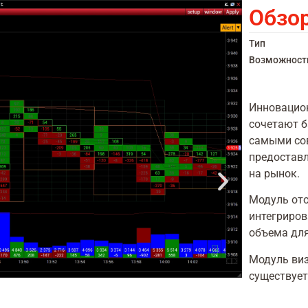
Обзо
Тип
Возможност
Инновацион
сочетают б
самыми со
предоставл
на рынок.
Модуль от
интегриров
объема для
Модуль виз
существует 