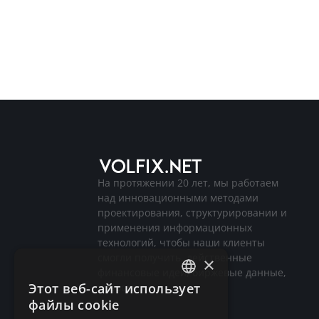
На протяжении 20 лет, мы работаем
над инновационными методами
проектирования, структурировании и
применения информационных
технологий, чтобы наши клиенты
смогли получить, действенные
×
финансовые идеи, биржевые данные,
Этот веб-сайт использует
новости.
ENGLISH
файлы cookie
GERMAN