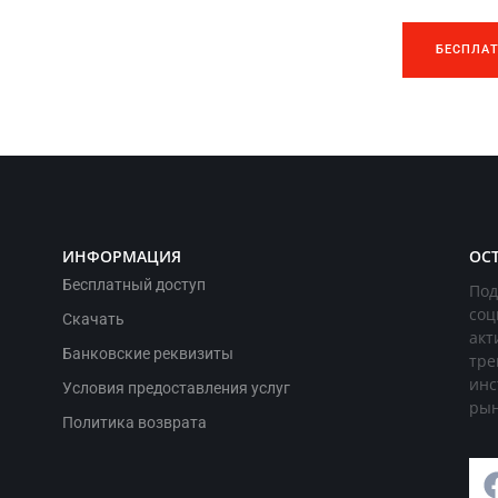
БЕСПЛА
ИНФОРМАЦИЯ
ОС
Бесплатный доступ
Под
соц
Скачать
акт
Банковские реквизиты
тре
инс
Условия предоставления услуг
рын
Политика возврата