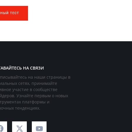
ТНЫЙ ТЕСТ
ТАВАЙТЕСЬ НА СВЯЗИ
писывайтесь на наши страницы в
иальных сетях, принимайте
ивное участие в сообществе
йдеров. Узнайте первым о новых
трументах платформы и
очных тенденциях.