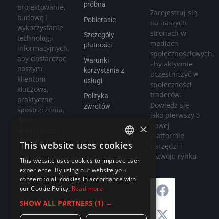
próbna
projektowanie,
Zarejestruj się
budowę i
Pobieranie
na naszych
wykorzystanie
stronach w
Szczegóły
technologii
mediach
płatności
informacyjnych,
społecznościowych,
aby dostarczać
Warunki
aby aktywnie
naszym
korzystania z
uczestniczyć w
klientom
usługi
społeczności
kluczowe,
traderów.
Polityka
praktyczne
Dowiedz się
zwrotów
spostrzeżenia,
jako pierwszy o
dane,
nowej
×
wiadomości i
platformie
informacje.
This website uses cookies
narzędzi i
ENGLISH
rozwoju rynku.
This website uses cookies to improve user
GERMAN
experience. By using our website you
consent to all cookies in accordance with
RUSSIAN
our Cookie Policy.
Read more
FRENCH
SHOW ALL PARTNERS
(1) →
ITALIAN