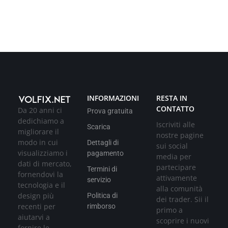
INFORMAZIONI
RESTA IN
CONTATTO
Da 20 anni ci
Prova gratuita
dedichiamo a
Iscriviti alle
Scarica
migliorare il
nostre pagine
modo in cui
Dettagli di
sui social
visualizziamo i
pagamento
media per
dati di mercato,
partecipare
Termini di
fornendovi la
attivamente
servizio
tecnologia e il
alla comunità
design più
Politica di
dei trader. Sii il
recenti per
rimborso
primo a
aiutarvi a
scoprire i nuovi
fornire le