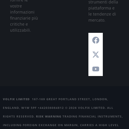
strumenti della
vostre
piattaforma e
informazioni
le tendenze di
finanziarie più
mercato.
critiche e
utilizzabili.
VOLFIX LIMITED
167-169 GREAT PORTLAND STREET, LONDON,
ENGLAND, W1W 5PF +442036084812 © 2026 VOLFIX LIMITED. ALL
RIGHTS RESERVED.
RISK WARNING
TRADING FINANCIAL INSTRUMENTS,
INCLUDING FOREIGN EXCHANGE ON MARGIN, CARRIES A HIGH LEVEL