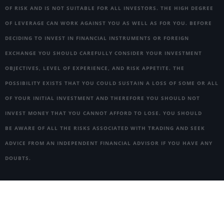
OF RISK AND IS NOT SUITABLE FOR ALL INVESTORS. THE HIGH DEGREE
OF LEVERAGE CAN WORK AGAINST YOU AS WELL AS FOR YOU. BEFORE
DECIDING TO INVEST IN FINANCIAL INSTRUMENTS OR FOREIGN
EXCHANGE YOU SHOULD CAREFULLY CONSIDER YOUR INVESTMENT
OBJECTIVES, LEVEL OF EXPERIENCE, AND RISK APPETITE. THE
POSSIBILITY EXISTS THAT YOU COULD SUSTAIN A LOSS OF SOME OR ALL
OF YOUR INITIAL INVESTMENT AND THEREFORE YOU SHOULD NOT
INVEST MONEY THAT YOU CANNOT AFFORD TO LOSE. YOU SHOULD
BE AWARE OF ALL THE RISKS ASSOCIATED WITH TRADING AND SEEK
ADVICE FROM AN INDEPENDENT FINANCIAL ADVISOR IF YOU HAVE ANY
DOUBTS.