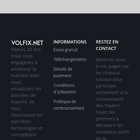
INFORMATIONS
RESTEZ EN
CONTACT
Depuis 20 ans,
Essai gratuit
nous nous
Abonnez-vous
Téléchargements
engageons à
à nos pages sur
améliorer la
Détails de
les réseaux
manière dont
paiement
sociaux pour
nous
participer
Conditions
visualisons les
activement à la
d’utilisation
données de
communauté
marché, en
Politique de
des traders.
vous
remboursement
Soyez les
fournissant les
premiers à
dernières
découvrir les
technologies et
nouveaux outils
conceptions
de la