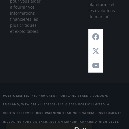
pour vous aider
plateforme et
à fournir vos
les évolutions
informations
du marché.
financières les
plus critiques
et exploitables.
VOLFIX LIMITED
167-169 GREAT PORTLAND STREET, LONDON,
ENGLAND, W1W 5PF +442036084812 © 2026 VOLFIX LIMITED. ALL
RIGHTS RESERVED.
RISK WARNING
TRADING FINANCIAL INSTRUMENTS,
INCLUDING FOREIGN EXCHANGE ON MARGIN, CARRIES A HIGH LEVEL