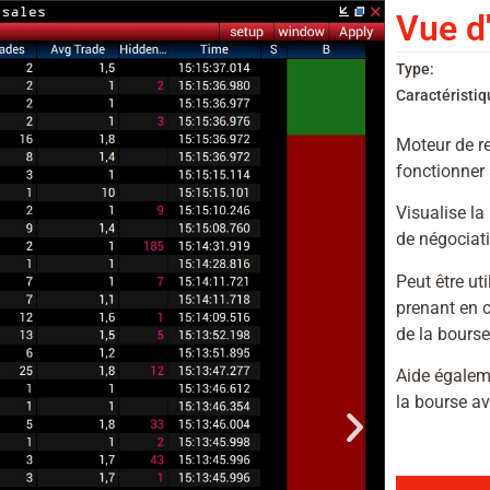
Vue d
Type:
Caractéristiq
Moteur de r
fonctionner
Visualise la
de négociat
Peut être ut
prenant en c
de la bourse
Aide égaleme
la bourse a