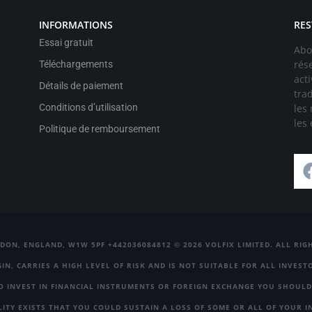
INFORMATIONS
RES
Essai gratuit
Abo
rés
Téléchargements
act
Détails de paiement
tra
les
Conditions d’utilisation
les
Politique de remboursement
DON, ENGLAND, W1W 5PF +442036084812 © 2026 VOLFIX LIMITED. ALL RI
N, CARRIES A HIGH LEVEL OF RISK AND IS NOT SUITABLE FOR ALL INVES
TO INVEST IN FINANCIAL INSTRUMENTS OR FOREIGN EXCHANGE YOU SHOULD
BILITY EXISTS THAT YOU COULD SUSTAIN A LOSS OF SOME OR ALL OF YOUR