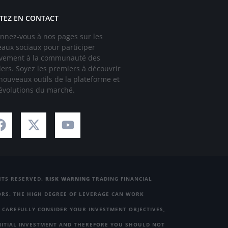
TEZ EN CONTACT
nnez-vous à nos pages sur les
eaux sociaux pour participer
ivement à la communauté des
ders. Soyez les premiers à découvrir
 nouveaux outils de la plateforme et
 évolutions du marché.
GHTS RESERVED.
RISK WARNING
TRADING FINANCIAL
TORS. THE HIGH DEGREE OF LEVERAGE CAN WORK
 CAREFULLY CONSIDER YOUR INVESTMENT OBJECTIVES,
 INITIAL INVESTMENT AND THEREFORE YOU SHOULD NOT