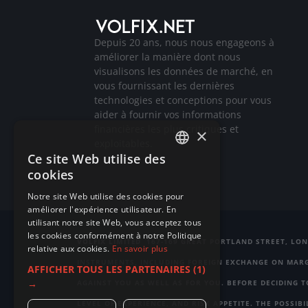
Depuis 20 ans, nous nous engageons à
améliorer la manière dont nous
visualisons les données de marché, en
vous fournissant les dernières
technologies et conceptions pour vous
aider à fournir vos informations
financières les plus critiques et
×
exploitables.
Ce site Web utilise des
ENGLISH
cookies
GERMAN
Notre site Web utilise des cookies pour
améliorer l'expérience utilisateur. En
RUSSIAN
utilisant notre site Web, vous acceptez tous
FRENCH
les cookies conformément à notre Politique
VOLFIX LIMITED
167-169 GREAT PORTLAND STREET, LON
relative aux cookies.
En savoir plus
ITALIAN
INSTRUMENTS, INCLUDING FOREIGN EXCHANGE ON MARGI
AFFICHER TOUS LES PARTENAIRES
(1)
→
AGAINST YOU AS WELL AS FOR YOU. BEFORE DECIDING 
LEVEL OF EXPERIENCE, AND RISK APPETITE. THE POSSI